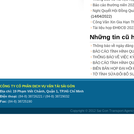
Báo cáo thường niên 20
Nghị Quyết Hội Đồng Qu
(14/04/2022)
Công Văn Xin Gia Hạn T
Tài liệu họp ĐHĐCĐ 202
Những tin cũ 
Thông báo về ngày đăng 
BÁO CÁO TÌNH HÌNH QU
THÔNG BÁO VỀ VIỆC K
BÁO CÁO TÌNH HÌNH QU
BIÊN BẢN HỌP ĐẠI HỘ
TỜ TÌNH SỬA ĐỔI BỔ S
CÔNG TY CỔ PHẦN DỊCH VỤ VẬN TẢI SÀI GÒN
Địa chỉ: 19 Phạm Viết Chánh, Quận 1, TP.Hồ Chí Minh
Điện thoại:
(84-8) 38726221 / (84-8) 38729032
Fax:
(84-8) 38725190
Copyright © 2012 Sai Gon Transport Agency