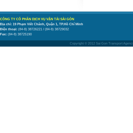
CÔNG TY CỔ PHẦN DỊCH VỤ VẬN TẢI SÀI GÒN
Địa chỉ: 19 Phạm Viết Chánh, Quận 1, TP.Hồ Chí Minh
Điện thoại:
(84-8) 38726221 / (84-8) 38729032
Fax:
(84-8) 38725190
Copyright © 2012 Sai Gon Transport Agency