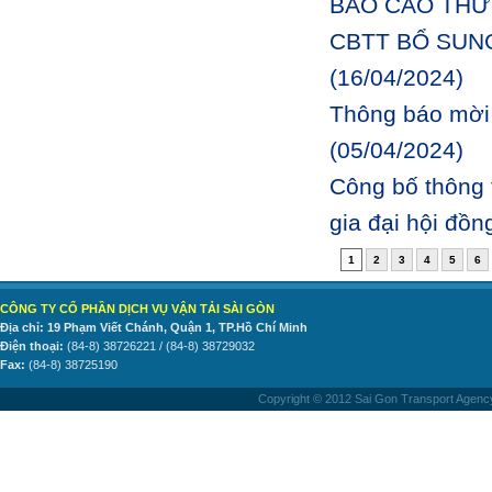
BÁO CÁO THƯ
CBTT BỔ SUNG
(16/04/2024)
Thông báo mời 
(05/04/2024)
Công bố thông 
gia đại hội đồ
1
2
3
4
5
6
CÔNG TY CỔ PHẦN DỊCH VỤ VẬN TẢI SÀI GÒN
Địa chỉ: 19 Phạm Viết Chánh, Quận 1, TP.Hồ Chí Minh
Điện thoại:
(84-8) 38726221 / (84-8) 38729032
Fax:
(84-8) 38725190
Copyright © 2012 Sai Gon Transport Agency