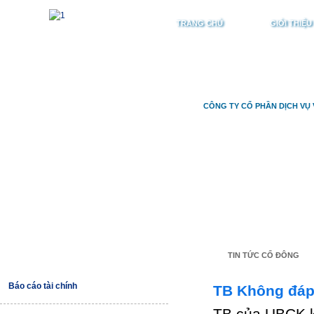
TRANG CHỦ
GIỚI THIỆU
CÔNG TY CỔ PHẦN DỊCH VỤ 
TIN TỨC CỔ ĐÔNG
Báo cáo tài chính
TB Không đáp
TB của UBCK k