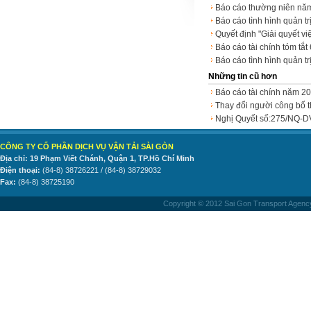
Báo cáo thường niên nă
Báo cáo tình hình quản 
Quyết định "Giải quyết v
Báo cáo tài chính tóm tă
Báo cáo tình hình quản 
Những tin cũ hơn
Báo cáo tài chính năm 2
Thay đổi người công bố 
Nghị Quyết số:275/NQ-
CÔNG TY CỔ PHẦN DỊCH VỤ VẬN TẢI SÀI GÒN
Địa chỉ: 19 Phạm Viết Chánh, Quận 1, TP.Hồ Chí Minh
Điện thoại:
(84-8) 38726221 / (84-8) 38729032
Fax:
(84-8) 38725190
Copyright © 2012 Sai Gon Transport Agency