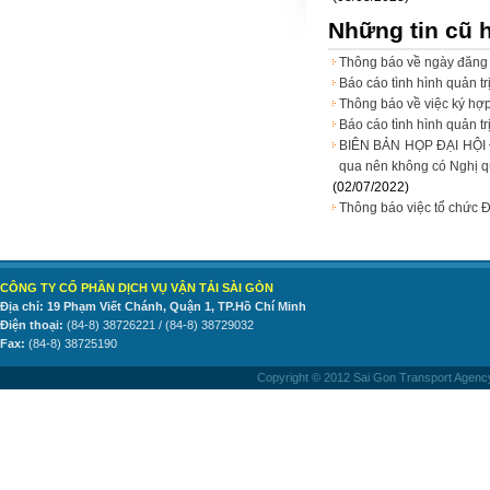
Những tin cũ 
Thông báo về ngày đăng 
Báo cáo tình hình quản t
Thông báo về việc ký hợ
Báo cáo tình hình quản t
BIÊN BẢN HỌP ĐẠI HỘI 
qua nên không có Nghị 
(02/07/2022)
Thông báo việc tổ chức 
CÔNG TY CỔ PHẦN DỊCH VỤ VẬN TẢI SÀI GÒN
Địa chỉ: 19 Phạm Viết Chánh, Quận 1, TP.Hồ Chí Minh
Điện thoại:
(84-8) 38726221 / (84-8) 38729032
Fax:
(84-8) 38725190
Copyright © 2012 Sai Gon Transport Agency