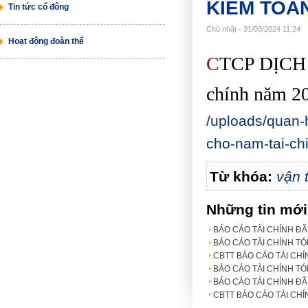
KIẾM TOÁ
Tin tức cổ đông
Chủ nhật - 31/03/2024 11:24
Hoạt động đoàn thể
C
TCP D
ỊCH
chính năm 2
/uploads/quan-
cho-nam-tai-ch
Từ khóa:
vận t
Những tin mớ
BÁO CÁO TÀI CHÍNH ĐÃ
BÁO CÁO TÀI CHÍNH TÓ
CBTT BÁO CÁO TÀI CHÍ
BÁO CÁO TÀI CHÍNH TÓ
BÁO CÁO TÀI CHÍNH ĐÃ
CBTT BÁO CÁO TÀI CHÍ