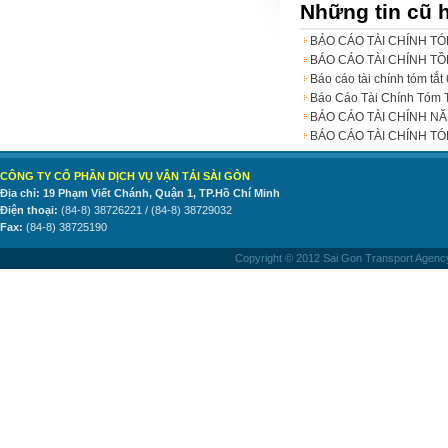
Những tin cũ 
BÁO CÁO TÀI CHÍNH TÓ
BÁO CÁO TÀI CHÍNH T
Báo cáo tài chính tóm tắ
Báo Cáo Tài Chính Tóm 
BÁO CÁO TÀI CHÍNH N
BÁO CÁO TÀI CHÍNH TÓ
CÔNG TY CỔ PHẦN DỊCH VỤ VẬN TẢI SÀI GÒN
Địa chỉ: 19 Phạm Viết Chánh, Quận 1, TP.Hồ Chí Minh
Điện thoại:
(84-8) 38726221 / (84-8) 38729032
Fax:
(84-8) 38725190
Copyright © 2012 Sai Gon Transport Agency