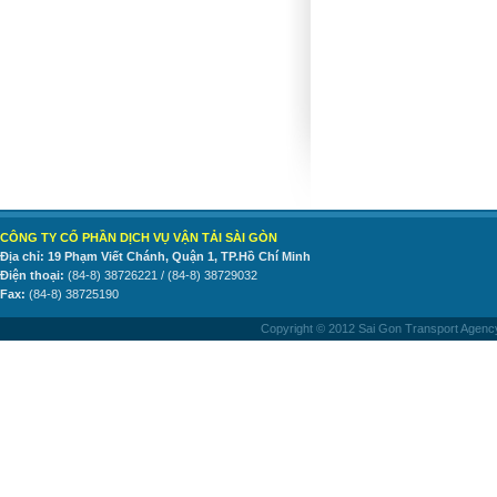
CÔNG TY CỔ PHẦN DỊCH VỤ VẬN TẢI SÀI GÒN
Địa chỉ: 19 Phạm Viết Chánh, Quận 1, TP.Hồ Chí Minh
Điện thoại:
(84-8) 38726221 / (84-8) 38729032
Fax:
(84-8) 38725190
Copyright © 2012 Sai Gon Transport Agency